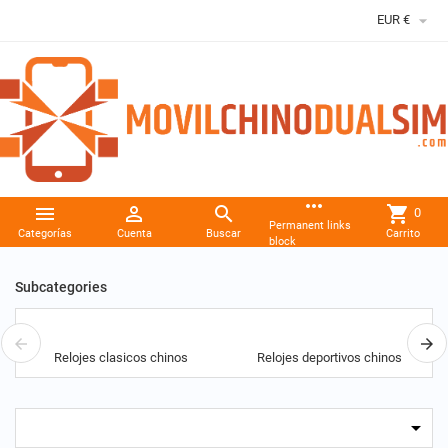

EUR €
more_horiz



shopping_cart
0
Permanent links
Categorías
Cuenta
Buscar
Carrito
block
Subcategories
Relojes clasicos chinos
Relojes deportivos chinos
