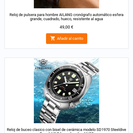
Reloj de pulsera para hombre AILANG cronógrafo automático esfera
grande, cuadrado, hueco, resistente al agua
Precio
49,00 €

Añadir al carrito
Reloj de buceo clasico con bisel de cerámica modelo SD1970 Steeldive