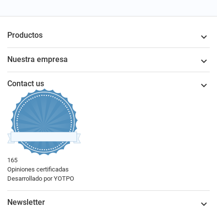
Productos

Nuestra empresa

Contact us

165
4.62424242713235
Opiniones certificadas
star
Desarrollado por YOTPO
rating
Newsletter
