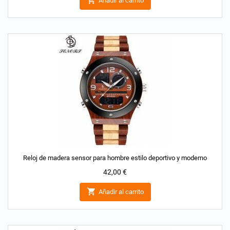

Añadir al carrito
Reloj de madera sensor para hombre estilo deportivo y moderno
Precio
42,00 €

Añadir al carrito