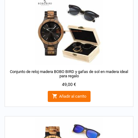
Conjunto de reloj madera BOBO BIRD y gafas de sol en madera ideal
para regalo
Precio
49,00 €

Añadir al carrito