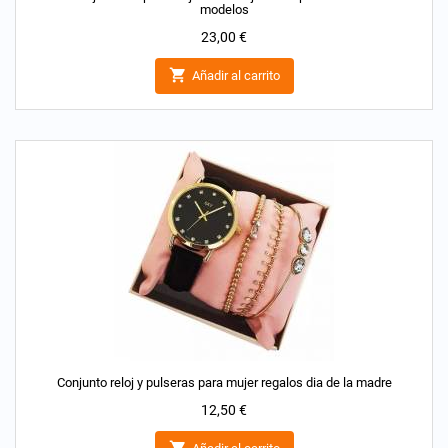
modelos
Precio
23,00 €

Añadir al carrito
Conjunto reloj y pulseras para mujer regalos dia de la madre
Precio
12,50 €