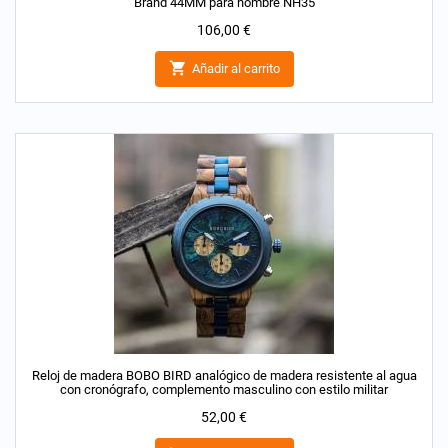
Brand 44MM para hombre NH35
Precio
106,00 €

Añadir al carrito
Reloj de madera BOBO BIRD analógico de madera resistente al agua
con cronógrafo, complemento masculino con estilo militar
Precio
52,00 €