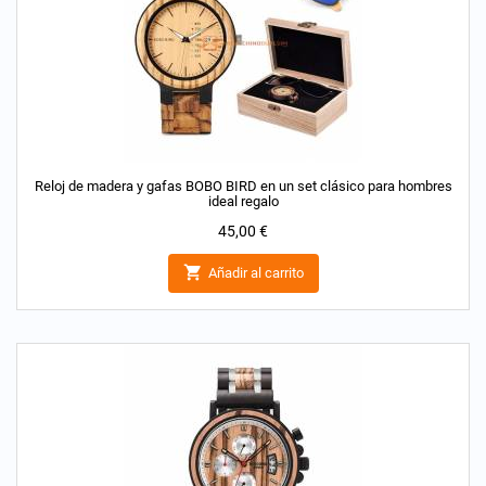
Reloj de madera y gafas BOBO BIRD en un set clásico para hombres
ideal regalo
Precio
45,00 €

Añadir al carrito