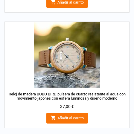

Añadir al carrito
Reloj de madera BOBO BIRD pulsera de cuarzo resistente al agua con
movimiento japonés con esfera luminosa y diseño moderno
Precio
37,00 €

Añadir al carrito