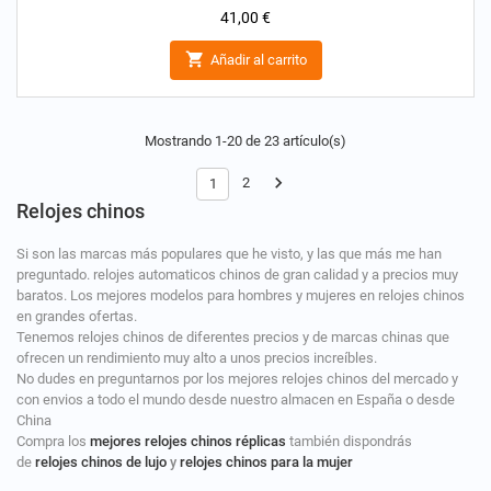
Precio
41,00 €

Añadir al carrito
Mostrando 1-20 de 23 artículo(s)

2
1
Relojes chinos
Si son las marcas más populares que he visto, y las que más me han
preguntado. relojes automaticos chinos de gran calidad y a precios muy
baratos. Los mejores modelos para hombres y mujeres en relojes chinos
en grandes ofertas.
Tenemos relojes chinos de diferentes precios y de marcas chinas que
ofrecen un rendimiento muy alto a unos precios increíbles.
No dudes en preguntarnos por los mejores relojes chinos del mercado y
con envios a todo el mundo desde nuestro almacen en España o desde
China
Compra los
mejores relojes chinos réplicas
también dispondrás
de
relojes chinos de lujo
y
relojes chinos para la mujer