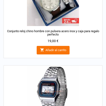
Conjunto reloj chino hombre con pulsera acero inox y caja para regalo
perfecto
Precio
19,00 €

Añadir al carrito