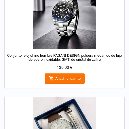
Conjunto reloj chino hombre PAGANI DESIGN pulsera mecánico de lujo
de acero inoxidable, GMT, de cristal de zafiro
Precio
130,00 €

Añadir al carrito