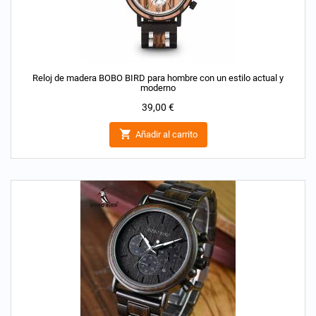
Reloj de madera BOBO BIRD para hombre con un estilo actual y
moderno
Precio
39,00 €

Añadir al carrito