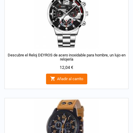
Descubre el Reloj DEYROS de acero inoxidable para hombre, un lujo en
relojería
Precio
12,04 €

Añadir al carrito