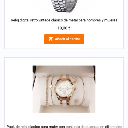
Reloj digital retro vintage clásico de metal para hombres y mujeres
Precio
10,00 €

Añadir al carrito
Pack de reloj clasico para mujer con conjunto de pulseras en diferentes