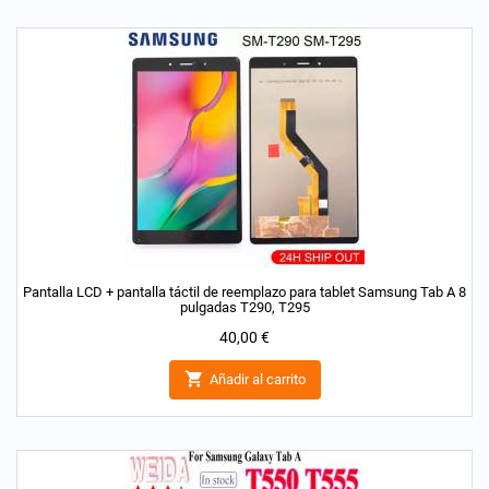
Pantalla LCD + pantalla táctil de reemplazo para tablet Samsung Tab A 8
pulgadas T290, T295
Precio
40,00 €

Añadir al carrito