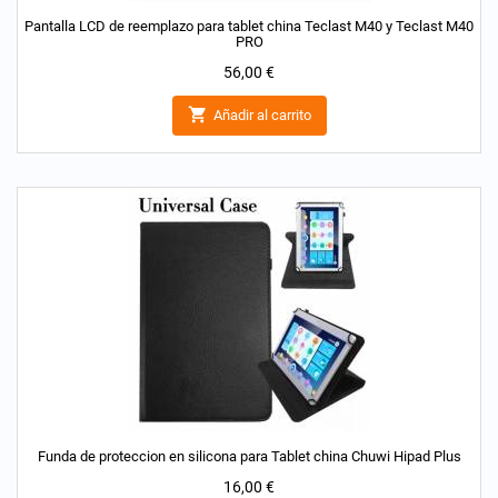
Pantalla LCD de reemplazo para tablet china Teclast M40 y Teclast M40
PRO
Precio
56,00 €

Añadir al carrito
Funda de proteccion en silicona para Tablet china Chuwi Hipad Plus
Precio
16,00 €