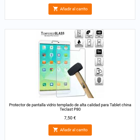

Añadir al carrito
Protector de pantalla vidrio templado de alta calidad para Tablet china
Teclast P80
Precio
7,50 €

Añadir al carrito