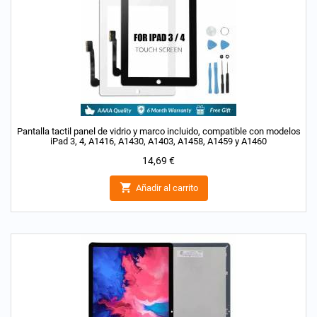
Pantalla tactil panel de vidrio y marco incluido, compatible con modelos
iPad 3, 4, A1416, A1430, A1403, A1458, A1459 y A1460
Precio
14,69 €

Añadir al carrito