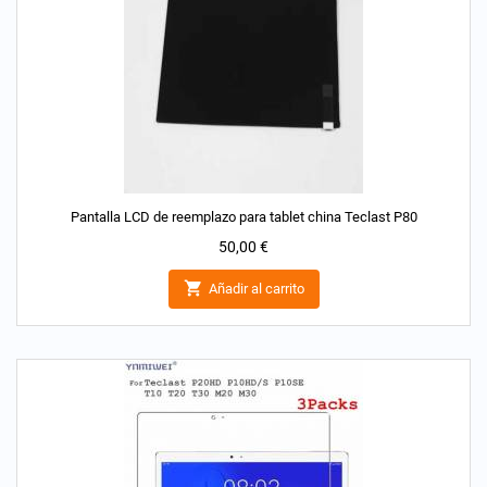
Pantalla LCD de reemplazo para tablet china Teclast P80
Precio
50,00 €

Añadir al carrito