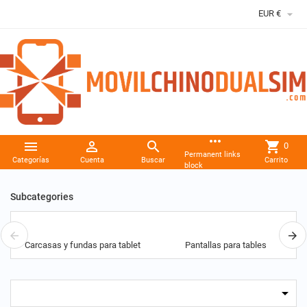

EUR €
more_horiz



shopping_cart
0
Permanent links
Categorías
Cuenta
Buscar
Carrito
block
Subcategories
Carcasas y fundas para tablet
Pantallas para tables
