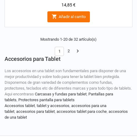
Precio
14,85 €

Añadir al carrito
Mostrando 1-20 de 32 artículo(s)

2
1
Accesorios para Tablet
Los accesorios en una tablet son fundamentales para disponer de una
mejor productividad y sobre todo para tener la tablet bien protegida.
Disponemos de gran variedad de complementos como fundas,
protectores, teclados etc de diferentes marcas y para todo tipo de tablets.
Aqui encontraras
Carcasas y fundas para tablet
,
Pantallas para
tablets
,
Protectores pantalla para tablets
Accesorios tablet
,
tablet y accesorios
,
accesorios para una
tablet
,
accesorios para tablet
,
accesorios tablet para coche
,
accesorios
de una tablet