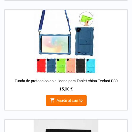
Funda de proteccion en silicona para Tablet china Teclast P80
Precio
15,00 €

Añadir al carrito