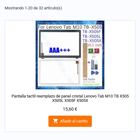
Mostrando 1-20 de 32 artículo(s)
Pantalla tactil reemplazo de panel cristal Lenovo Tab M10 TB X505
X505L X505F X505X
Precio
15,60 €

Añadir al carrito