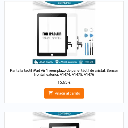
Pantalla tactil iPad Air 1 reemplazo de panel táctil de cristal, Sensor
frontal, exterior, A1474, A1475, A1476
Precio
15,65 €

Añadir al carrito