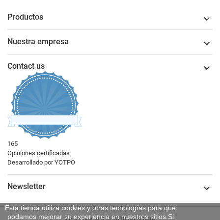
Productos

Nuestra empresa

Contact us

165
4.62424242713235
Opiniones certificadas
star
Desarrollado por YOTPO
rating
Newsletter

Esta tienda utiliza cookies y otras tecnologías para que
podamos mejorar su experiencia en nuestros sitios.Si
Your copyright © 2018 texts here