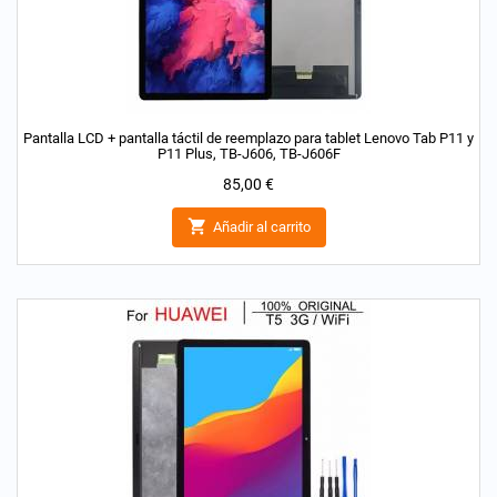
Pantalla LCD + pantalla táctil de reemplazo para tablet Lenovo Tab P11 y
P11 Plus, TB-J606, TB-J606F
Precio
85,00 €

Añadir al carrito