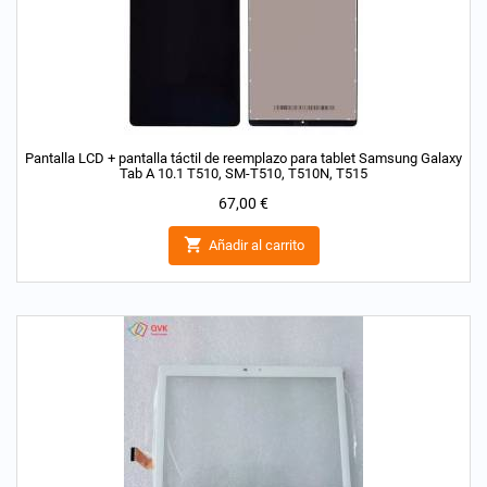
Pantalla LCD + pantalla táctil de reemplazo para tablet Samsung Galaxy
Tab A 10.1 T510, SM-T510, T510N, T515
Precio
67,00 €

Añadir al carrito