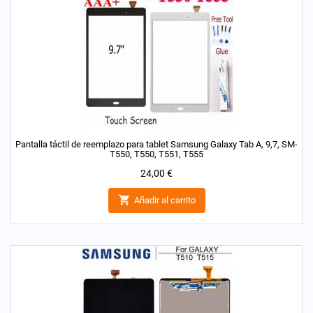
Pantalla táctil de reemplazo para tablet Samsung Galaxy Tab A, 9,7, SM-
T550, T550, T551, T555
Precio
24,00 €

Añadir al carrito