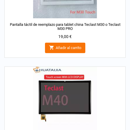
Pantalla táctil de reemplazo para tablet china Teclast M30 o Teclast
M30 PRO
Precio
19,00 €

Añadir al carrito