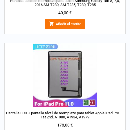
Pantalla táctil de reemplazo para tablet Samsung Galaxy Tab A, 7,0,
2016 SM-T280, SM-T285, T280, T285
Precio
40,00 €

Añadir al carrito
Pantalla LCD + pantalla táctil de reemplazo para tablet Apple iPad Pro 11
1st 2nd, A1980, A1934, A1979
Precio
178,00 €