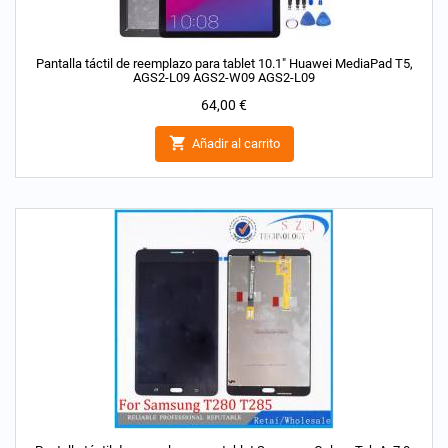
Pantalla táctil de reemplazo para tablet 10.1" Huawei MediaPad T5,
AGS2-L09 AGS2-W09 AGS2-L09
Precio
64,00 €

Añadir al carrito