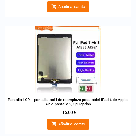

Añadir al carrito
Pantalla LCD + pantalla táctil de reemplazo para tablet iPad 6 de Apple,
Air 2, pantalla 9,7 pulgadas
Precio
115,00 €

Añadir al carrito